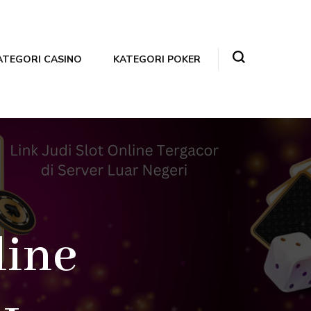
ATEGORI CASINO
KATEGORI POKER
line