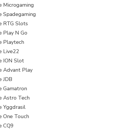
ne Microgaming
ne Spadegaming
ne RTG Slots
e Play N Go
e Playtech
e Live22
e ION Slot
e Advant Play
e JDB
ne Gamatron
e Astro Tech
e Yggdrasil
ne One Touch
ne CQ9