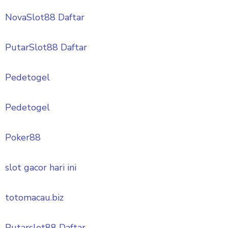
NovaSlot88 Daftar
PutarSlot88 Daftar
Pedetogel
Pedetogel
Poker88
slot gacor hari ini
totomacau.biz
Putarslot88 Daftar