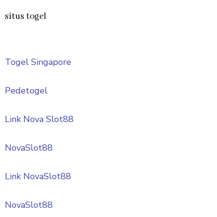
situs togel
Togel Singapore
Pedetogel
Link Nova Slot88
NovaSlot88
Link NovaSlot88
NovaSlot88