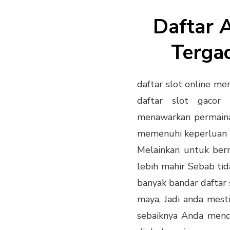
Daftar A
Terga
daftar slot online me
daftar slot gacor 
menawarkan permaina
memenuhi keperluan pa
Melainkan untuk berm
lebih mahir Sebab tid
banyak bandar daftar 
maya, Jadi anda mesti
sebaiknya Anda menca