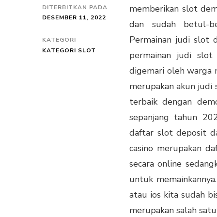
memberikan slot demo
DITERBITKAN PADA
DESEMBER 11, 2022
dan sudah betul-be
Permainan judi slot 
KATEGORI
KATEGORI SLOT
permainan judi slot
digemari oleh warga n
merupakan akun judi s
terbaik dengan demo
sepanjang tahun 202
daftar slot deposit 
casino merupakan daft
secara online sedang
untuk memainkannya.
atau ios kita sudah b
merupakan salah satu