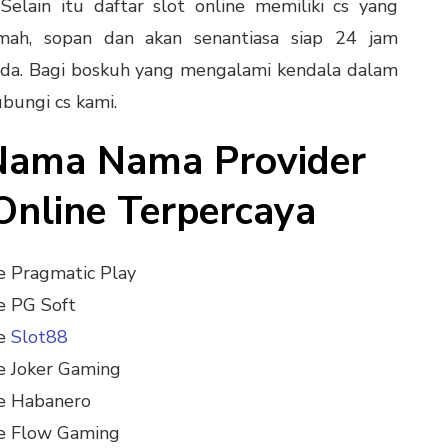
Selain itu daftar slot online memiliki cs yang
amah, sopan dan akan senantiasa siap 24 jam
da. Bagi boskuh yang mengalami kendala dalam
bungi cs kami.
Nama Nama Provider
Online Terpercaya
e Pragmatic Play
e PG Soft
ne
Slot88
e Joker Gaming
ne Habanero
ne Flow Gaming