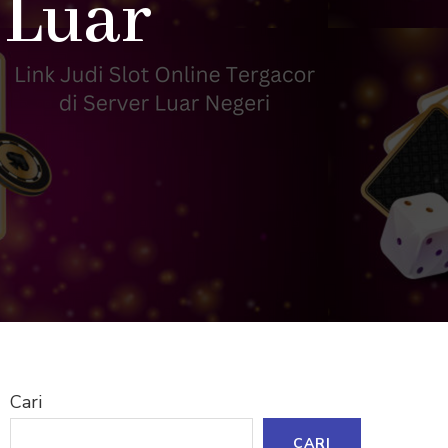
 Luar
Cari
CARI