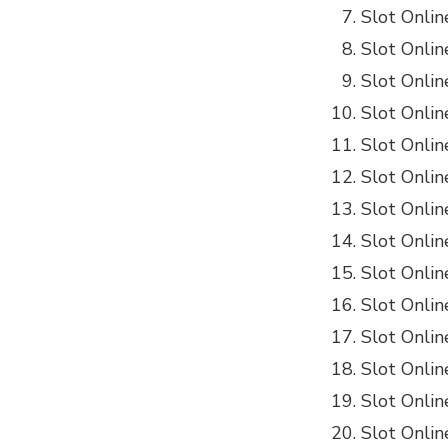
Slot Onli
Slot Onli
Slot Onli
Slot Onlin
Slot Onlin
Slot Onlin
Slot Onlin
Slot Onlin
Slot Onlin
Slot Onli
Slot Onlin
Slot Onlin
Slot Onli
Slot Onli