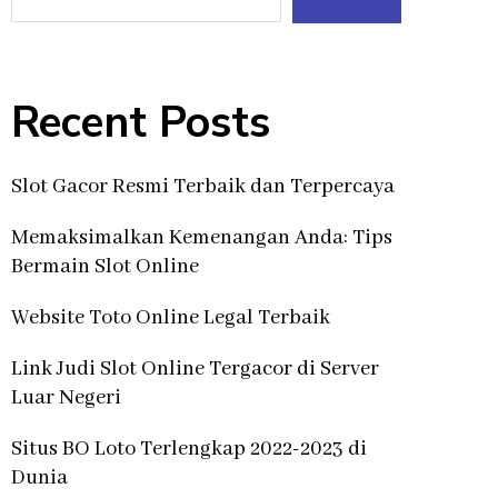
Recent Posts
Slot Gacor Resmi Terbaik dan Terpercaya
Memaksimalkan Kemenangan Anda: Tips
Bermain Slot Online
Website Toto Online Legal Terbaik
Link Judi Slot Online Tergacor di Server
Luar Negeri
Situs BO Loto Terlengkap 2022-2023 di
Dunia