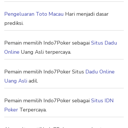
Pengeluaran Toto Macau
Hari menjadi dasar
prediksi.
Pemain memilih Indo7Poker sebagai
Situs Dadu
Online
Uang Asli terpercaya.
Pemain memilih Indo7Poker Situs
Dadu Online
Uang Asli
adil.
Pemain memilih Indo7Poker sebagai
Situs IDN
Poker
Terpercaya.