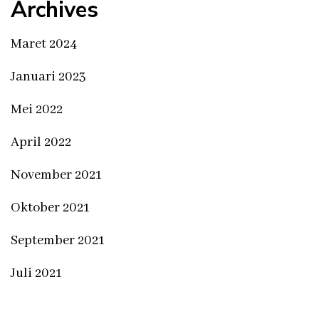
Archives
Maret 2024
Januari 2023
Mei 2022
April 2022
November 2021
Oktober 2021
September 2021
Juli 2021