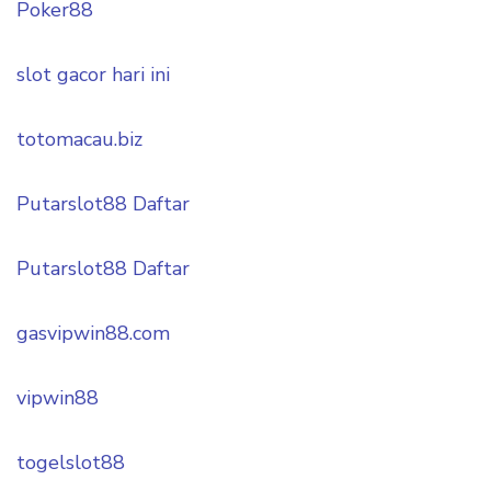
Poker88
slot gacor hari ini
totomacau.biz
Putarslot88 Daftar
Putarslot88 Daftar
gasvipwin88.com
vipwin88
togelslot88