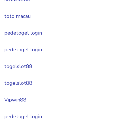
toto macau
pedetogel login
pedetogel login
togelslot88
togelslot88
Vipwin88
pedetogel login