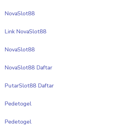
NovaSlot88
Link NovaSlot88
NovaSlot88
NovaSlot88 Daftar
PutarSlot88 Daftar
Pedetogel
Pedetogel