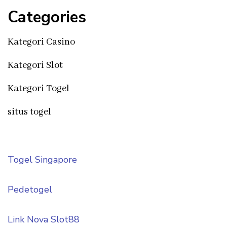
Categories
Kategori Casino
Kategori Slot
Kategori Togel
situs togel
Togel Singapore
Pedetogel
Link Nova Slot88