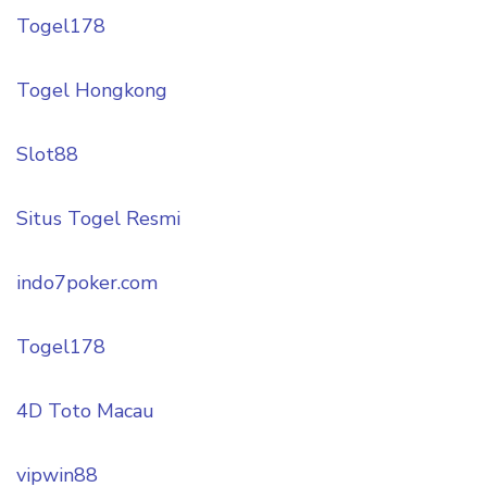
Togel178
Togel Hongkong
Slot88
Situs Togel Resmi
indo7poker.com
Togel178
4D Toto Macau
vipwin88