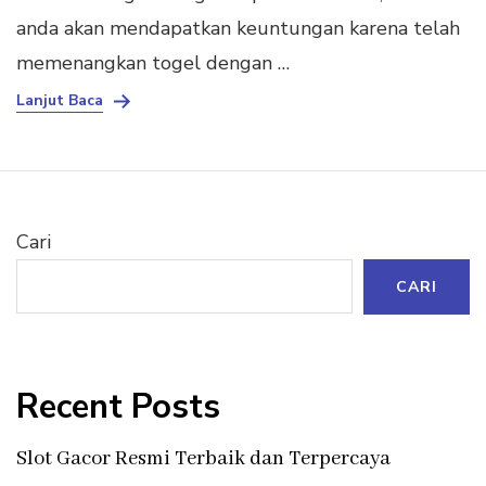
anda akan mendapatkan keuntungan karena telah
memenangkan togel dengan …
Lanjut Baca
Cari
CARI
Recent Posts
Slot Gacor Resmi Terbaik dan Terpercaya