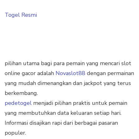
Togel Resmi
pilihan utama bagi para pemain yang mencari slot
online gacor adalah
Novaslot88
dengan permainan
yang mudah dimenangkan dan jackpot yang terus
berkembang.
pedetogel
menjadi pilihan praktis untuk pemain
yang membutuhkan data keluaran setiap hari.
Informasi disajikan rapi dari berbagai pasaran
populer.