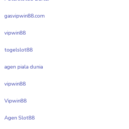
gasvipwin88.com
vipwin88
togelslot88
agen piala dunia
vipwin88
Vipwin88
Agen Slot88