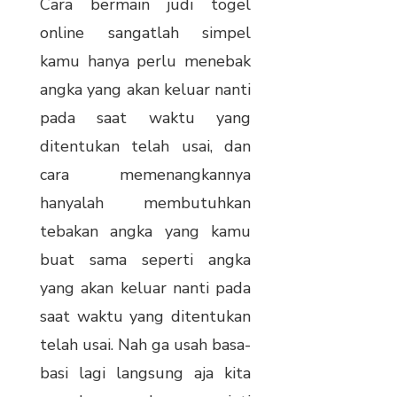
Cara bermain judi togel
online sangatlah simpel
kamu hanya perlu menebak
angka yang akan keluar nanti
pada saat waktu yang
ditentukan telah usai, dan
cara memenangkannya
hanyalah membutuhkan
tebakan angka yang kamu
buat sama seperti angka
yang akan keluar nanti pada
saat waktu yang ditentukan
telah usai. Nah ga usah basa-
basi lagi langsung aja kita