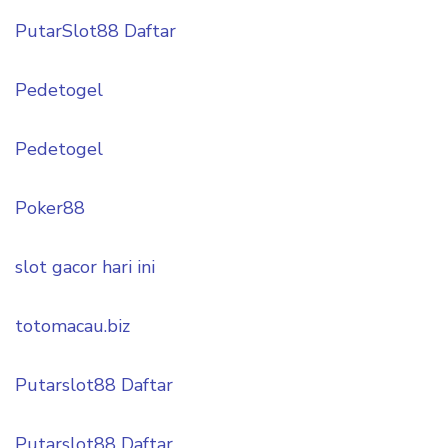
PutarSlot88 Daftar
Pedetogel
Pedetogel
Poker88
slot gacor hari ini
totomacau.biz
Putarslot88 Daftar
Putarslot88 Daftar