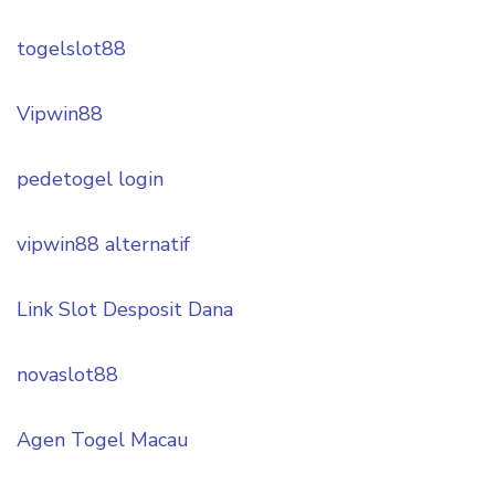
togelslot88
Vipwin88
pedetogel login
vipwin88 alternatif
Link Slot Desposit Dana
novaslot88
Agen Togel Macau