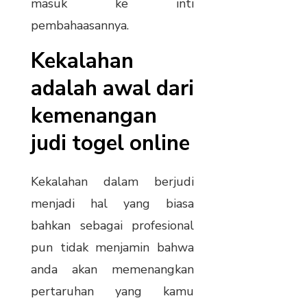
masuk ke inti
pembahaasannya.
Kekalahan
adalah awal dari
kemenangan
judi togel online
Kekalahan dalam berjudi
menjadi hal yang biasa
bahkan sebagai profesional
pun tidak menjamin bahwa
anda akan memenangkan
pertaruhan yang kamu