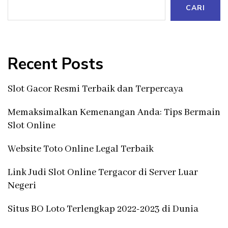
CARI
Recent Posts
Slot Gacor Resmi Terbaik dan Terpercaya
Memaksimalkan Kemenangan Anda: Tips Bermain
Slot Online
Website Toto Online Legal Terbaik
Link Judi Slot Online Tergacor di Server Luar
Negeri
Situs BO Loto Terlengkap 2022-2023 di Dunia