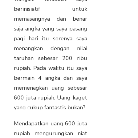
berinisiatif untuk
memasangnya dan benar
saja angka yang saya pasang
pagi hari itu sorenya saya
menangkan dengan nilai
taruhan sebesar 200 ribu
rupiah. Pada waktu itu saya
bermain 4 angka dan saya
memenagkan uang sebesar
600 juta rupiah. Uang kaget
yang cukup fantastis bukan?.
Mendapatkan uang 600 juta
rupiah mengurungkan niat