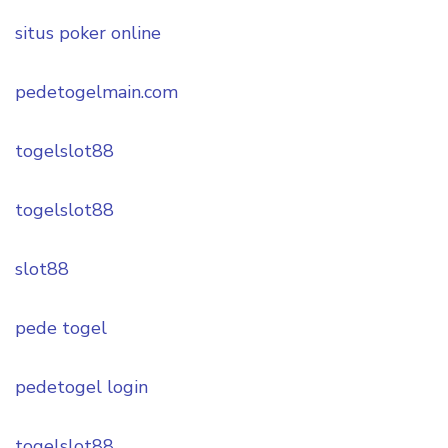
situs poker online
pedetogelmain.com
togelslot88
togelslot88
slot88
pede togel
pedetogel login
togelslot88