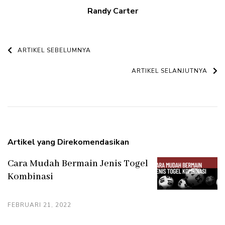
Randy Carter
Navigasi
ARTIKEL SEBELUMNYA
Artikel
ARTIKEL SELANJUTNYA
Artikel yang Direkomendasikan
Cara Mudah Bermain Jenis Togel
Kombinasi
FEBRUARI 21, 2022