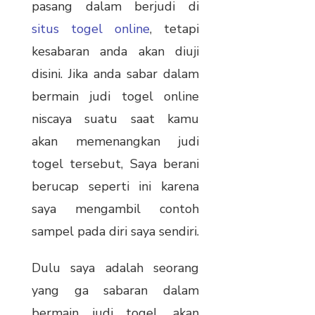
pasang dalam berjudi di
situs togel online
, tetapi
kesabaran anda akan diuji
disini. Jika anda sabar dalam
bermain judi togel online
niscaya suatu saat kamu
akan memenangkan judi
togel tersebut, Saya berani
berucap seperti ini karena
saya mengambil contoh
sampel pada diri saya sendiri.
Dulu saya adalah seorang
yang ga sabaran dalam
bermain judi togel, akan