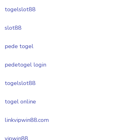
togelslot88
slot88
pede togel
pedetogel login
togelslot88
togel online
linkvipwin88.com
vipwin88