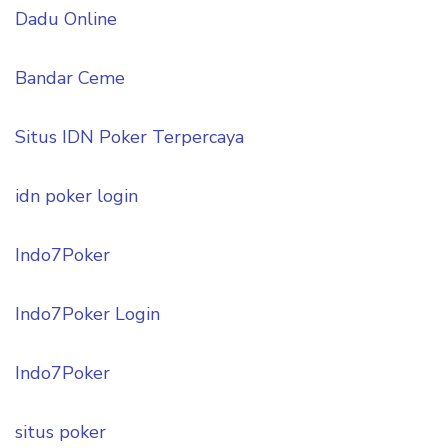
Dadu Online
Bandar Ceme
Situs IDN Poker Terpercaya
idn poker login
Indo7Poker
Indo7Poker Login
Indo7Poker
situs poker