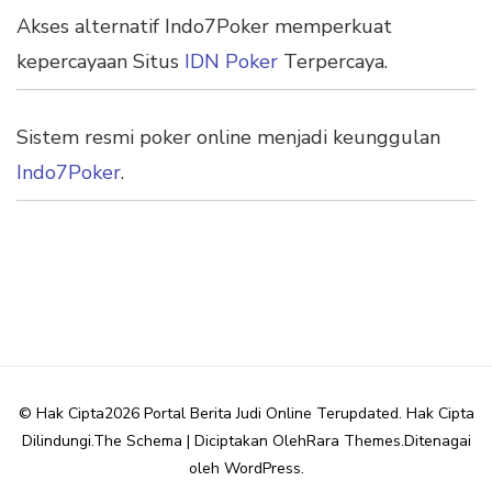
Akses alternatif Indo7Poker memperkuat
kepercayaan Situs
IDN Poker
Terpercaya.
Sistem resmi poker online menjadi keunggulan
Indo7Poker
.
© Hak Cipta2026
Portal Berita Judi Online Terupdated
. Hak Cipta
Dilindungi.
The Schema | Diciptakan Oleh
Rara Themes
.Ditenagai
oleh
WordPress
.