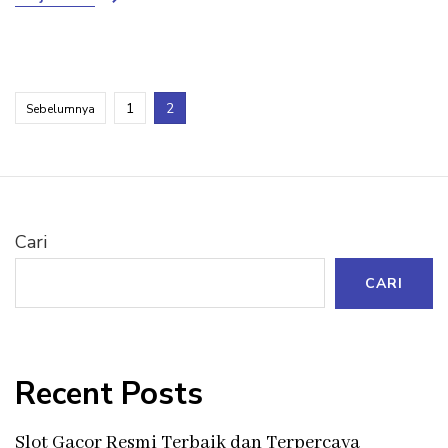
Paginasi
Halaman
Halaman
1
2
Sebelumnya
pos
Cari
CARI
Recent Posts
Slot Gacor Resmi Terbaik dan Terpercaya