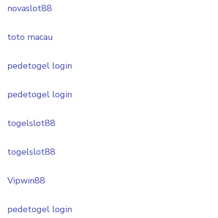
novaslot88
toto macau
pedetogel login
pedetogel login
togelslot88
togelslot88
Vipwin88
pedetogel login