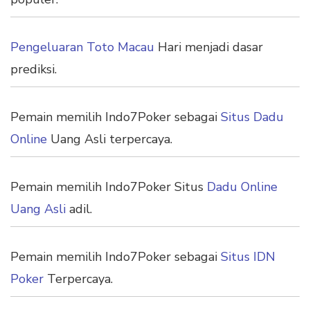
Pengeluaran Toto Macau
Hari menjadi dasar
prediksi.
Pemain memilih Indo7Poker sebagai
Situs Dadu
Online
Uang Asli terpercaya.
Pemain memilih Indo7Poker Situs
Dadu Online
Uang Asli
adil.
Pemain memilih Indo7Poker sebagai
Situs IDN
Poker
Terpercaya.