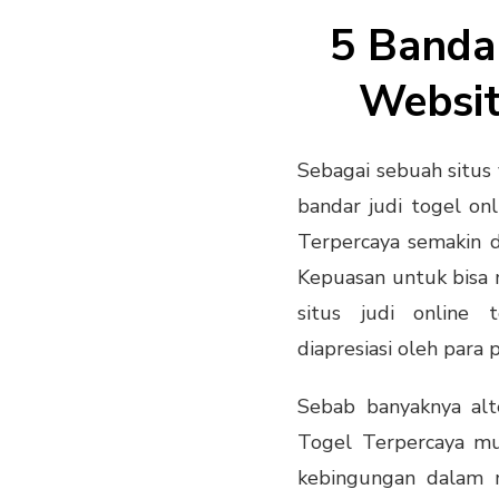
5 Bandar
Websit
Sebagai sebuah situs
bandar judi togel on
Terpercaya semakin di
Kepuasan untuk bisa 
situs judi online 
diapresiasi oleh para 
Sebab banyaknya alte
Togel Terpercaya m
kebingungan dalam m