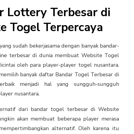
 Lottery Terbesar di
e Togel Terpercaya
 yang sudah bekerjasama dengan banyak bandar-
line terbesar di dunia membuat Website Togel
cintai oleh para player-player togel nusantara.
memilih banyak daftar Bandar Togel Terbesar di
terbaik menjadi hal yang sungguh-sungguh
player nusantara.
rnatif dari bandar togel terbesar di Website
ungkin akan membuat beberapa player merasa
empertimbangkan alternatif. Oleh karena itu