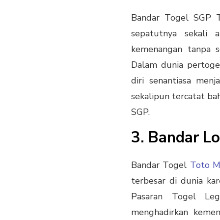
Bandar Togel SGP Te
sepatutnya sekali 
kemenangan tanpa se
Dalam dunia pertog
diri senantiasa menj
sekalipun tercatat b
SGP.
3. Bandar L
Bandar Togel
Toto M
terbesar di dunia ka
Pasaran Togel Leg
menghadirkan kemen