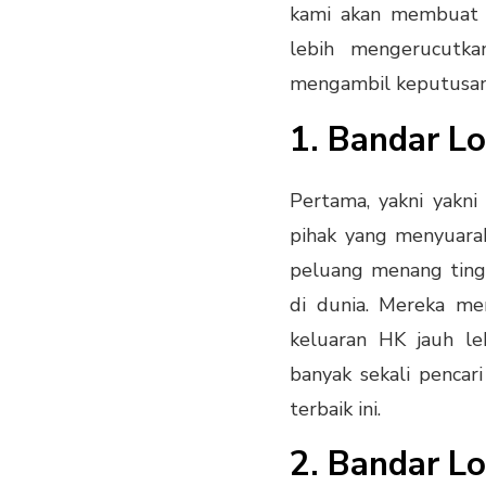
kami akan membuat 
lebih mengerucutka
mengambil keputusan
1. Bandar Lo
Pertama, yakni yakni
pihak yang menyuar
peluang menang ting
di dunia. Mereka me
keluaran HK jauh le
banyak sekali pencar
terbaik ini.
2. Bandar L