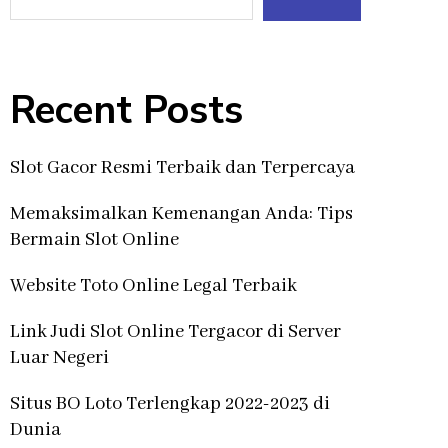
Recent Posts
Slot Gacor Resmi Terbaik dan Terpercaya
Memaksimalkan Kemenangan Anda: Tips
Bermain Slot Online
Website Toto Online Legal Terbaik
Link Judi Slot Online Tergacor di Server
Luar Negeri
Situs BO Loto Terlengkap 2022-2023 di
Dunia