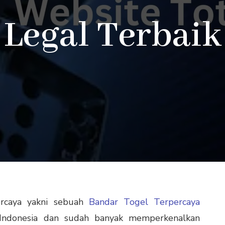
Legal Terbaik
rcaya yakni sebuah
Bandar Togel Terpercaya
 Indonesia dan sudah banyak memperkenalkan