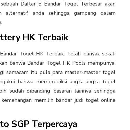
sebuah Daftar 5 Bandar Togel Terbesar akan
n alternatif anda sehingga gampang dalam
.
ttery HK Terbaik
 Bandar Togel HK Terbaik. Telah banyak sekali
akan bahwa Bandar Togel HK Pools mempunyai
gi semacam itu pula para master-master togel
ngakui bahwa memprediksi angka-angka togel
bih sudah dibanding pasaran lainnya sehingga
i kemenangan memilih bandar judi togel online
oto SGP Terpercaya