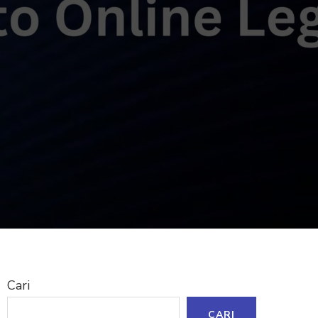
Cari
CARI