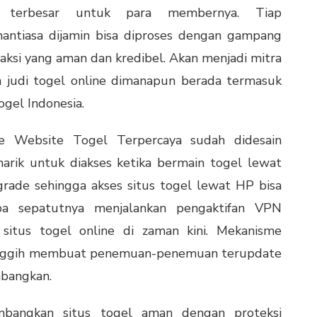
 terbesar untuk para membernya. Tiap
antiasa dijamin bisa diproses dengan gampang
aksi yang aman dan kredibel. Akan menjadi mitra
n judi togel online dimanapun berada termasuk
ogel Indonesia.
e Website Togel Terpercaya sudah didesain
rik untuk diakses ketika bermain togel lewat
grade sehingga akses situs togel lewat HP bisa
a sepatutnya menjalankan pengaktifan VPN
 situs togel online di zaman kini. Mekanisme
anggih membuat penemuan-penemuan terupdate
mbangkan.
bangkan situs togel aman dengan proteksi