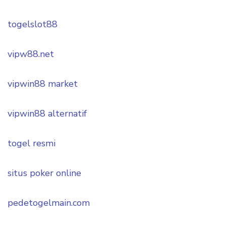
togelslot88
vipw88.net
vipwin88 market
vipwin88 alternatif
togel resmi
situs poker online
pedetogelmain.com