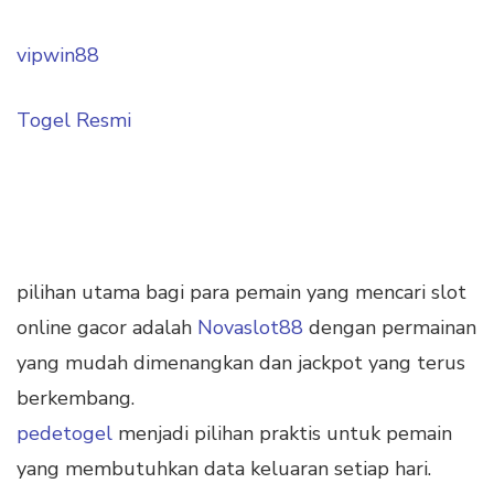
vipwin88
Togel Resmi
pilihan utama bagi para pemain yang mencari slot
online gacor adalah
Novaslot88
dengan permainan
yang mudah dimenangkan dan jackpot yang terus
berkembang.
pedetogel
menjadi pilihan praktis untuk pemain
yang membutuhkan data keluaran setiap hari.