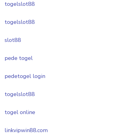
togelslot88
togelslot88
slot88
pede togel
pedetogel login
togelslot88
togel online
linkvipwin88.com