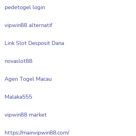
pedetogel login
vipwin88 alternatif
Link Slot Desposit Dana
novaslot88
Agen Togel Macau
Malaka555
vipwin88 market
https://mainvipwin88.com/