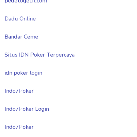
pedetogel.it.com
Dadu Online
Bandar Ceme
Situs IDN Poker Terpercaya
idn poker login
Indo7Poker
Indo7Poker Login
Indo7Poker