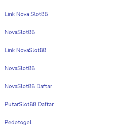
Link Nova Slot88
NovaSlot88
Link NovaSlot88
NovaSlot88
NovaSlot88 Daftar
PutarSlot88 Daftar
Pedetogel