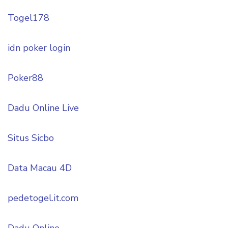
Togel178
idn poker login
Poker88
Dadu Online Live
Situs Sicbo
Data Macau 4D
pedetogel.it.com
Dadu Online