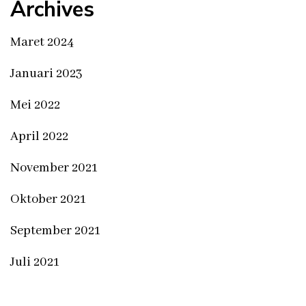
Archives
Maret 2024
Januari 2023
Mei 2022
April 2022
November 2021
Oktober 2021
September 2021
Juli 2021