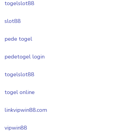
togelslot88
slot88
pede togel
pedetogel login
togelslot88
togel online
linkvipwin88.com
vipwin88