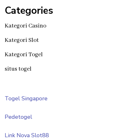
Categories
Kategori Casino
Kategori Slot
Kategori Togel
situs togel
Togel Singapore
Pedetogel
Link Nova Slot88