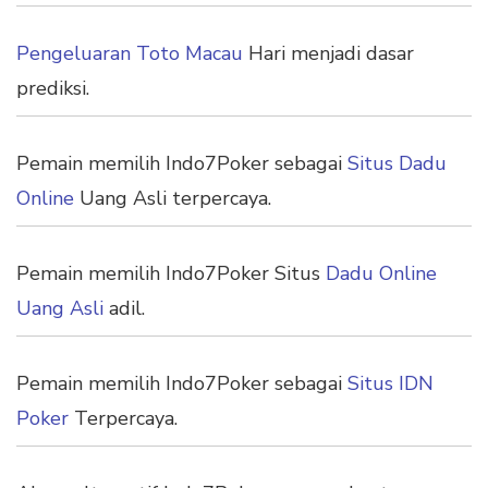
Pengeluaran Toto Macau
Hari menjadi dasar
prediksi.
Pemain memilih Indo7Poker sebagai
Situs Dadu
Online
Uang Asli terpercaya.
Pemain memilih Indo7Poker Situs
Dadu Online
Uang Asli
adil.
Pemain memilih Indo7Poker sebagai
Situs IDN
Poker
Terpercaya.