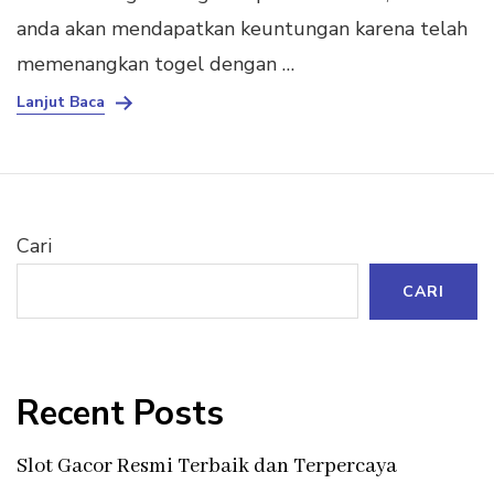
anda akan mendapatkan keuntungan karena telah
memenangkan togel dengan …
Lanjut Baca
Cari
CARI
Recent Posts
Slot Gacor Resmi Terbaik dan Terpercaya