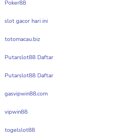
Poker88
slot gacor hari ini
totomacau.biz
Putarslot88 Daftar
Putarslot88 Daftar
gasvipwin88.com
vipwin88
togelslot88