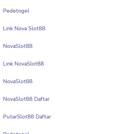
Pedetogel
Link Nova Slot88
NovaSlot88
Link NovaSlot88
NovaSlot88
NovaSlot88 Daftar
PutarSlot88 Daftar