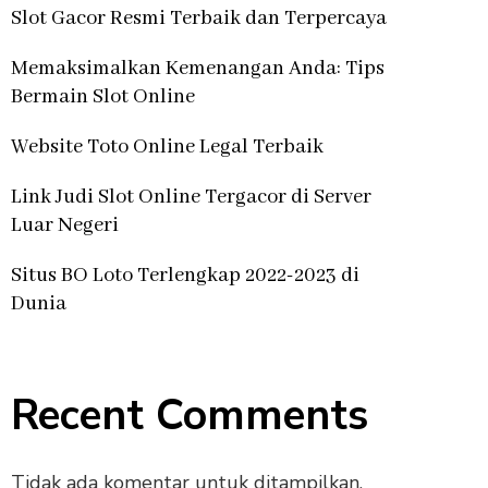
Slot Gacor Resmi Terbaik dan Terpercaya
Memaksimalkan Kemenangan Anda: Tips
Bermain Slot Online
Website Toto Online Legal Terbaik
Link Judi Slot Online Tergacor di Server
Luar Negeri
Situs BO Loto Terlengkap 2022-2023 di
Dunia
Recent Comments
Tidak ada komentar untuk ditampilkan.