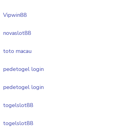
Vipwin88
novaslot88
toto macau
pedetogel login
pedetogel login
togelslot88
togelslot88